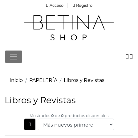
Acceso
Registro
|
Acceso
Registro
Inicio
PAPELERÍA
Libros y Revistas
Libros y Revistas
0
0
Mostrados
de
productos disponibles
Filtrar productos