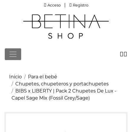
Acceso
Registro
|
Acceso
Registro
Inicio
Para el bebé
Chupetes, chupeteros y portachupetes
BIBS x LIBERTY | Pack 2 Chupetes De Lux -
Capel Sage Mix (Fossil Grey/Sage)
Cargando imágenes de producto